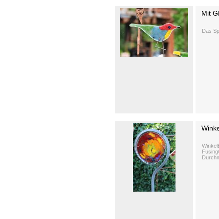
Mit Gl
Das Spi
Wink
Winkel
Fusing
Durchm