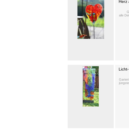
Herz 
GlasHe
alle D
Licht
Garten
jüngste