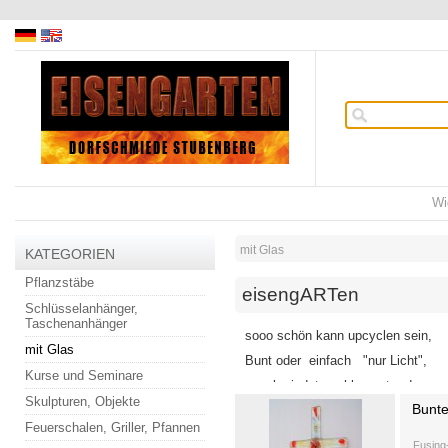
Wi
mit Glas
KATEGORIEN
Pflanzstäbe
eisengARTen
Schlüsselanhänger,
Taschenanhänger
sooo schön kann upcyclen sein,
mit Glas
Bunt oder einfach "nur Licht",
Kurse und Seminare
geschmiedet-gschlossert- oder gesc
Skulpturen, Objekte
Bunte
Feuerschalen, Griller, Pfannen
Fusing