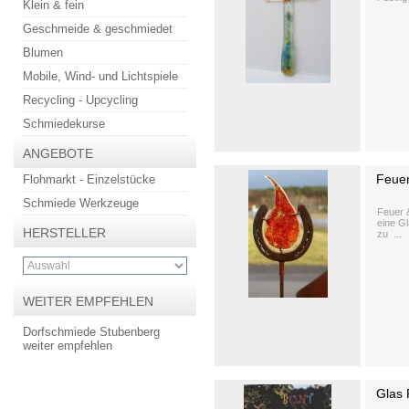
Klein & fein
Geschmeide & geschmiedet
Blumen
Mobile, Wind- und Lichtspiele
Recycling - Upcycling
Schmiedekurse
ANGEBOTE
Feue
Flohmarkt - Einzelstücke
Schmiede Werkzeuge
Feuer &
eine Gl
HERSTELLER
zu ...
WEITER EMPFEHLEN
Dorfschmiede Stubenberg
weiter empfehlen
Glas 