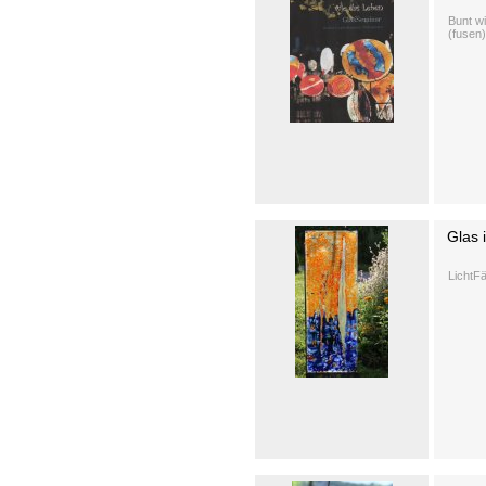
Bunt w
(fusen)
Glas 
LichtFä