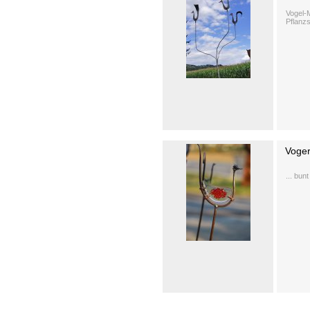
Vogel-M
Pflanz
Voger
... bun