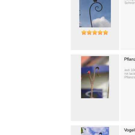
Schnörk
Pflan
aus 10
rot lac
Pflanzs
Vogel