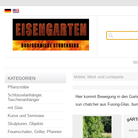
Wi
Mobile, Wind- und Lichtspiele
KATEGORIEN
Pflanzstäbe
Schlüsselanhänger,
Hier kommt Bewegung in den Gart
Taschenanhänger
sun chatcher aus Fusing-Glas, bunt
mit Glas
Kurse und Seminare
gART
Skulpturen, Objekte
..hat 
Feuerschalen, Griller, Pfannen