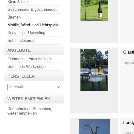
Klein & fein
Geschmeide & geschmiedet
Blumen
Mobile, Wind- und Lichtspiele
Recycling - Upcycling
Schmiedekurse
ANGEBOTE
Glas
Flohmarkt - Einzelstücke
Upcycl
Schmiede Werkzeuge
HERSTELLER
WEITER EMPFEHLEN
Dorfschmiede Stubenberg
weiter empfehlen
handg
handge