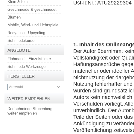
Klein & fein
Ust-IdNr.: ATU29229304
Geschmeide & geschmiedet
Blumen
Mobile, Wind- und Lichtspiele
Recycling - Upcycling
Schmiedekurse
1. Inhalt des Onlineang
ANGEBOTE
Der Autor übernimmt keine
Vollständigkeit oder Quali
Flohmarkt - Einzelstücke
Haftungsansprüche gegen
Schmiede Werkzeuge
materieller oder ideeller
HERSTELLER
Nichtnutzung der dargebo
Nutzung fehlerhafter und
wurden sind grundsätzlic
Autors kein nachweislich 
WEITER EMPFEHLEN
Verschulden vorliegt. All
Dorfschmiede Stubenberg
unverbindlich. Der Autor 
weiter empfehlen
Teile der Seiten oder d
Ankündigung zu verändern
Veröffentlichung zeitweis